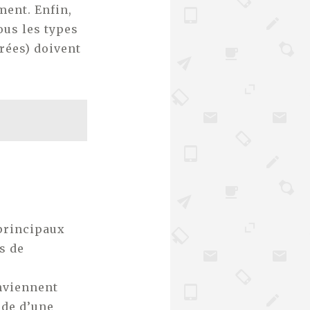
ment. Enfin,
ous les types
rées) doivent
 principaux
s de
nviennent
ide d’une