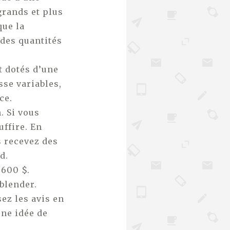
grands et plus
que la
des quantités
t dotés d’une
sse variables,
ce.
. Si vous
ffire. En
s recevez des
d.
 600 $.
blender.
sez les avis en
une idée de