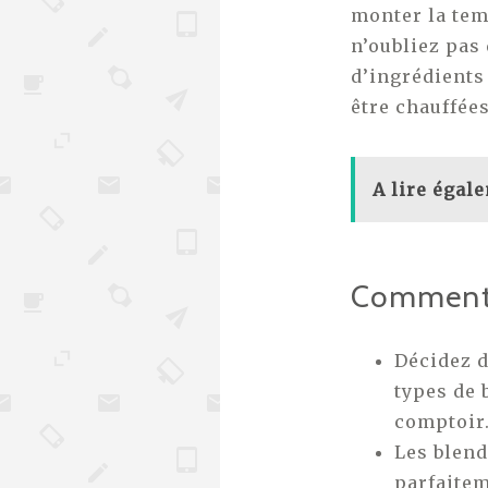
monter la tem
n’oubliez pas 
d’ingrédients
être chauffées
A lire égal
Comment c
Décidez d
types de 
comptoir
Les blend
parfaitem