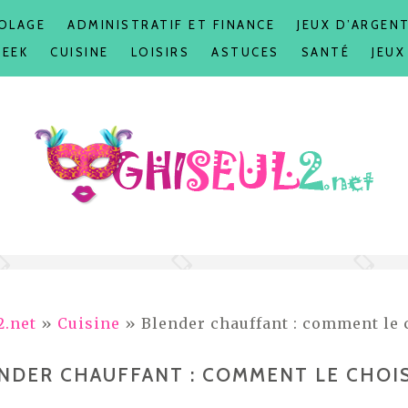
COLAGE
ADMINISTRATIF ET FINANCE
JEUX D’ARGEN
GEEK
CUISINE
LOISIRS
ASTUCES
SANTÉ
JEUX
2.net
»
Cuisine
» Blender chauffant : comment le 
NDER CHAUFFANT : COMMENT LE CHOIS