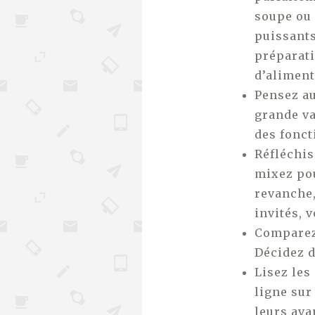
soupe ou 
puissants
préparati
d’aliment
Pensez au
grande va
des fonct
Réfléchis
mixez pou
revanche,
invités, 
Comparez 
Décidez d
Lisez les
ligne sur
leurs ava