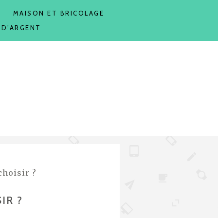
T
MAISON ET BRICOLAGE
 D’ARGENT
choisir ?
IR ?