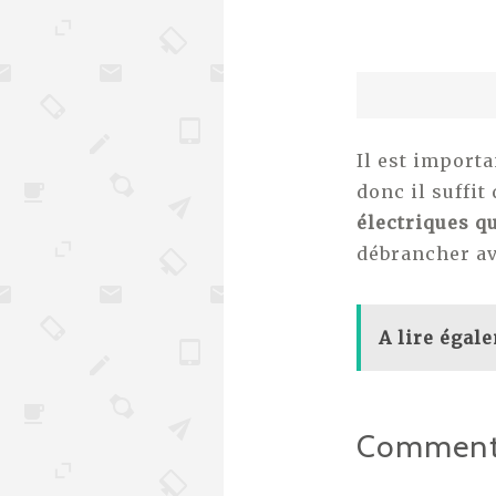
Il est importa
donc il suffit
électriques q
débrancher av
A lire égal
Comment 