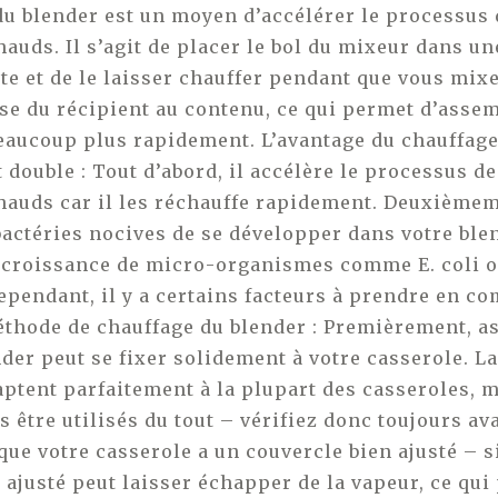
du blender est un moyen d’accélérer le processus
auds. Il s’agit de placer le bol du mixeur dans u
te et de le laisser chauffer pendant que vous mix
ase du récipient au contenu, ce qui permet d’assem
eaucoup plus rapidement. L’avantage du chauffage
 double : Tout d’abord, il accélère le processus d
hauds car il les réchauffe rapidement. Deuxièmem
actéries nocives de se développer dans votre ble
croissance de micro-organismes comme E. coli o
ependant, il y a certains facteurs à prendre en co
éthode de chauffage du blender : Premièrement, a
der peut se fixer solidement à votre casserole. L
aptent parfaitement à la plupart des casseroles, m
 être utilisés du tout – vérifiez donc toujours ava
que votre casserole a un couvercle bien ajusté – s
ajusté peut laisser échapper de la vapeur, ce qui 