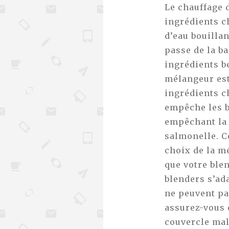
Le chauffage 
ingrédients ch
d’eau bouillan
passe de la b
ingrédients b
mélangeur est
ingrédients c
empêche les b
empêchant la 
salmonelle. C
choix de la m
que votre blen
blenders s’ad
ne peuvent pas
assurez-vous 
couvercle mal 