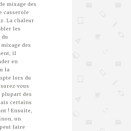
 de mixage des
ne casserole
ez. La chaleur
bler les
 du
e mixage des
ent, il
nder en
u la
mpte lors du
ssurez-vous
a plupart des
ais certains
nt ! Ensuite,
inon, un
peut faire