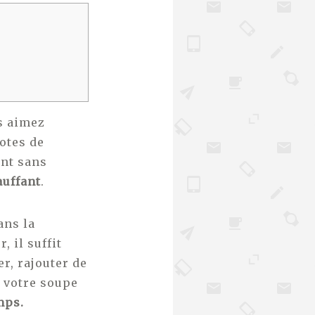
s aimez
otes de
ent sans
auffant
.
ans la
 il suffit
r, rajouter de
 votre soupe
mps.