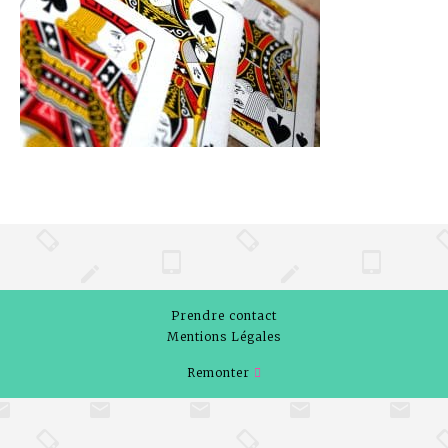
Prendre contact
Mentions Légales
Remonter