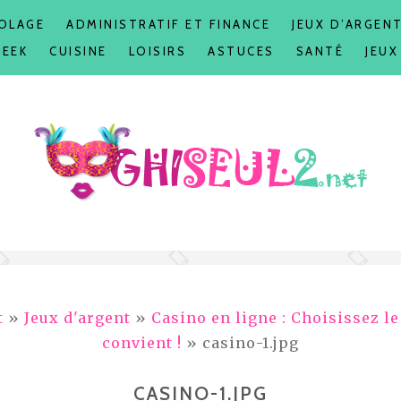
COLAGE
ADMINISTRATIF ET FINANCE
JEUX D’ARGEN
GEEK
CUISINE
LOISIRS
ASTUCES
SANTÉ
JEUX
t
»
Jeux d'argent
»
Casino en ligne : Choisissez le
convient !
» casino-1.jpg
CASINO-1.JPG