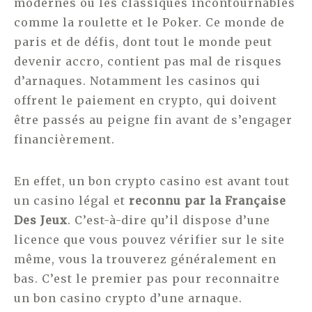
modernes ou les classiques incontournables
comme la roulette et le Poker. Ce monde de
paris et de défis, dont tout le monde peut
devenir accro, contient pas mal de risques
d’arnaques. Notamment les casinos qui
offrent le paiement en crypto, qui doivent
être passés au peigne fin avant de s’engager
financièrement.
En effet, un bon crypto casino est avant tout
un casino légal et
reconnu par la Française
Des Jeux
. C’est-à-dire qu’il dispose d’une
licence que vous pouvez vérifier sur le site
même, vous la trouverez généralement en
bas. C’est le premier pas pour reconnaitre
un bon casino crypto d’une arnaque.