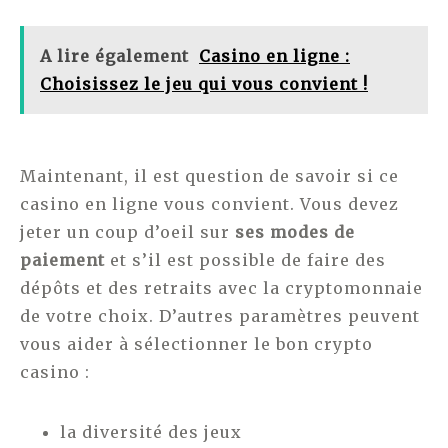
A lire également
Casino en ligne :
Choisissez le jeu qui vous convient !
Maintenant, il est question de savoir si ce
casino en ligne vous convient. Vous devez
jeter un coup d’oeil sur
ses modes de
paiement
et s’il est possible de faire des
dépôts et des retraits avec la cryptomonnaie
de votre choix. D’autres paramètres peuvent
vous aider à sélectionner le bon crypto
casino :
la diversité des jeux