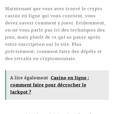
Maintenant que vous avez trouvé le crypto
casino en ligne qui vous convient, vous
devez savoir comment y jouer. Evidemment,
on ne vous parle pas ici des techniques des
jeux, mais plutôt de ce qui se passe après
votre inscription sur le site. Plus
précisément, comment faire des dépôts et
des retraits en cryptomonnaie.
A lire également
Casino en ligne :
comment faire pour décrocher le
Jackpot ?