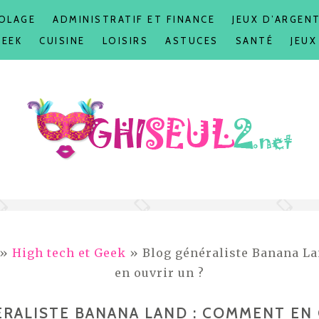
COLAGE
ADMINISTRATIF ET FINANCE
JEUX D’ARGEN
GEEK
CUISINE
LOISIRS
ASTUCES
SANTÉ
JEUX
»
High tech et Geek
» Blog généraliste Banana L
en ouvrir un ?
RALISTE BANANA LAND : COMMENT EN