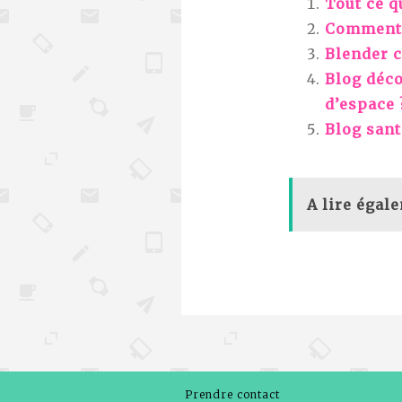
Tout ce q
Comment c
Blender c
Blog déco
d’espace 
Blog sant
A lire égal
Prendre contact