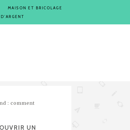
T
MAISON ET BRICOLAGE
 D’ARGENT
and : comment
 OUVRIR UN