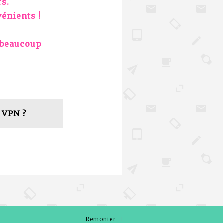
rs.
énients !
s beaucoup
 VPN ?
Remonter