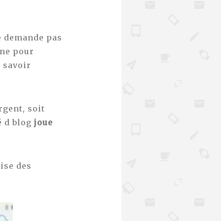
 ne demande pas
ine pour
 savoir
rgent, soit
é d blog
joue
rise des