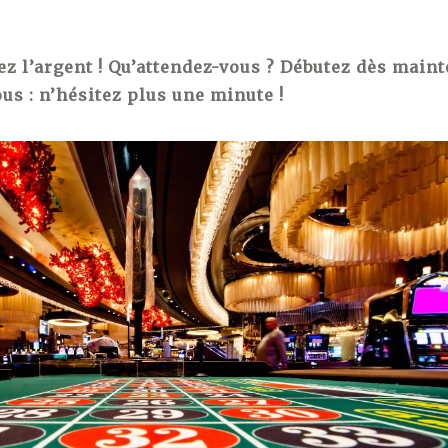
z l’argent ! Qu’attendez-vous ? Débutez dès maint
us : n’hésitez plus une minute !