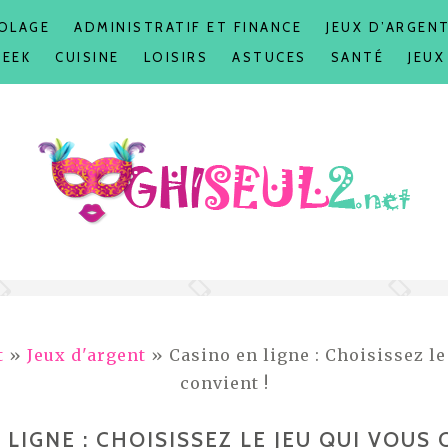
COLAGE
ADMINISTRATIF ET FINANCE
JEUX D’ARGEN
GEEK
CUISINE
LOISIRS
ASTUCES
SANTÉ
JEUX
t
»
Jeux d'argent
» Casino en ligne : Choisissez le
convient !
 LIGNE : CHOISISSEZ LE JEU QUI VOUS 