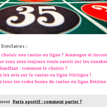
Similaires :
hoisir son casino en ligne ? Avantages et inconv
ue vous avez toujours voulu savoir sur les sneake
hauffant : comment le choisir ?
 les avis sur le casino en ligne 5Gringos !
 tous les codes bonus du casino en ligne Betzino 
ement
Paris sportif : comment parier ?