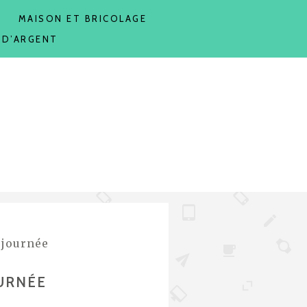
T
MAISON ET BRICOLAGE
 D’ARGENT
 journée
OURNÉE